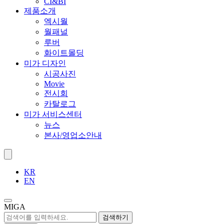
CI&BI
제품소개
엑시월
월패널
루버
화이트몰딩
미가 디자인
시공사진
Movie
전시회
카탈로그
미가 서비스센터
뉴스
본사/영업소안내
KR
EN
MIGA
검색하기