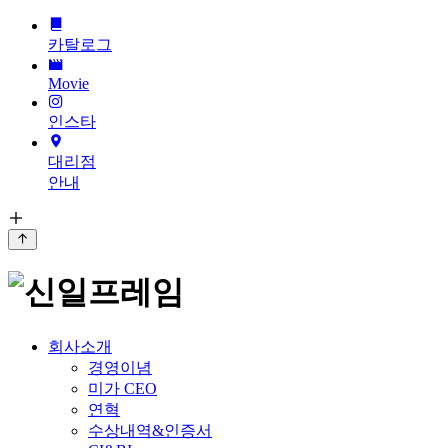
카탈로그
Movie
인스타
대리점
안내
회사소개
경영이념
미가 CEO
연혁
수상내역&인증서