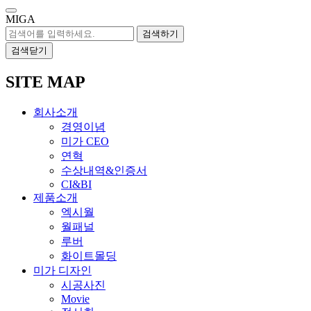
MIGA
검색하기
검색닫기
SITE MAP
회사소개
경영이념
미가 CEO
연혁
수상내역&인증서
CI&BI
제품소개
엑시월
월패널
루버
화이트몰딩
미가 디자인
시공사진
Movie