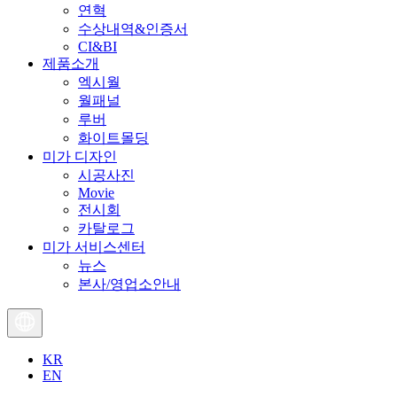
연혁
수상내역&인증서
CI&BI
제품소개
엑시월
월패널
루버
화이트몰딩
미가 디자인
시공사진
Movie
전시회
카탈로그
미가 서비스센터
뉴스
본사/영업소안내
KR
EN