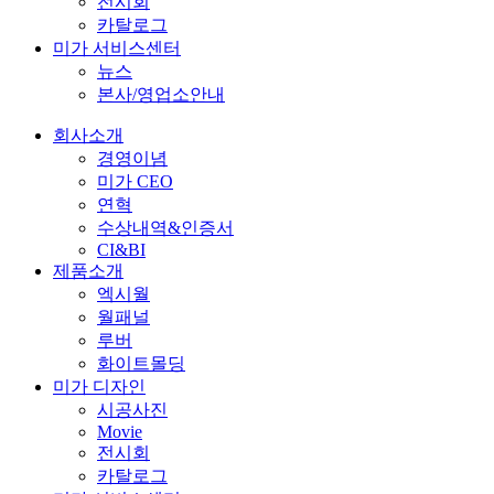
전시회
카탈로그
미가 서비스센터
뉴스
본사/영업소안내
회사소개
경영이념
미가 CEO
연혁
수상내역&인증서
CI&BI
제품소개
엑시월
월패널
루버
화이트몰딩
미가 디자인
시공사진
Movie
전시회
카탈로그